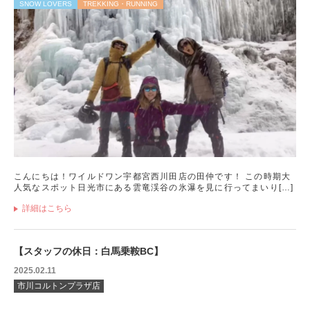
SNOW LOVERS
TREKKING・RUNNING
こんにちは！ワイルドワン宇都宮西川田店の田仲です！ この時期大
人気なスポット日光市にある雲竜渓谷の氷瀑を見に行ってまいり[…]
詳細はこちら
【スタッフの休日：白馬乗鞍BC】
2025.02.11
市川コルトンプラザ店