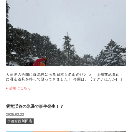
大寒波の合間に群馬県にある日本百名山のひとつ 「上州前武尊山」
に滑走道具を持って登ってきました！ 今回は、【オグナほたか[…]
詳細はこちら
雲竜渓谷の氷瀑で事件発生！？
2025.02.22
宇都宮西川田店