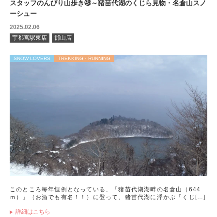
スタッフのんびり山歩き㊾～猪苗代湖のくじら見物・名倉山スノ
ーシュー
2025.02.06
宇都宮駅東店
郡山店
SNOW LOVERS
TREKKING・RUNNING
このところ毎年恒例となっている、「猪苗代湖湖畔の名倉山（644
ｍ）」（お酒でも有名！！）に登って、猪苗代湖に浮かぶ「くじ[…]
詳細はこちら