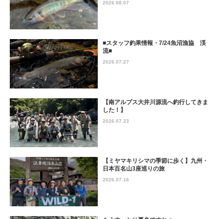
2026.08.07
■スタッフ釣果情報・7/24魚沼漁協 渓
流■
2026.07.27
【南アルプス大井川源流へ釣行してきま
した！】
2026.07.23
【ミヤマキリシマの季節に歩く】九州・
日本百名山3座巡りの旅
2026.07.16