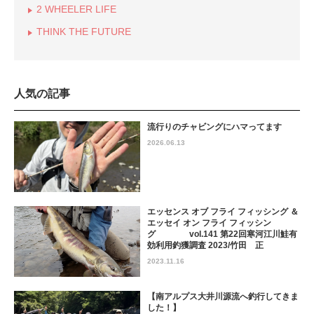
2 WHEELER LIFE
THINK THE FUTURE
人気の記事
流行りのチャビングにハマってます
2026.06.13
エッセンス オブ フライ フィッシング ＆
エッセイ オン フライ フィッシン
グ vol.141 第22回寒河江川鮭有
効利用釣獲調査 2023/竹田 正
2023.11.16
【南アルプス大井川源流へ釣行してきま
した！】