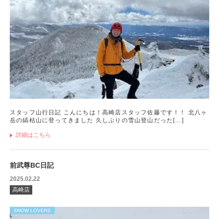
スタッフ山行日記 こんにちは！高崎店スタッフ佐藤です！！ 北八ヶ
岳の縞枯山に登ってきました️️ 久しぶりの雪山登山だった[…]
詳細はこちら
前武尊BC日記
2025.02.22
高崎店
SNOW LOVERS