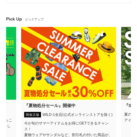
Pick Up
ピックアップ
弾
『夏物処分セール』開催中
『SUM
夏のア
WILD-1全店(公式オンラインストアを除く)
開催店舗
のほっこ
アイテ
今が旬のサマーアイテムをお得にGETできるチャン
ートし
ス！
夏物ウェアやサンダルなど、割引札の付いた商品が、