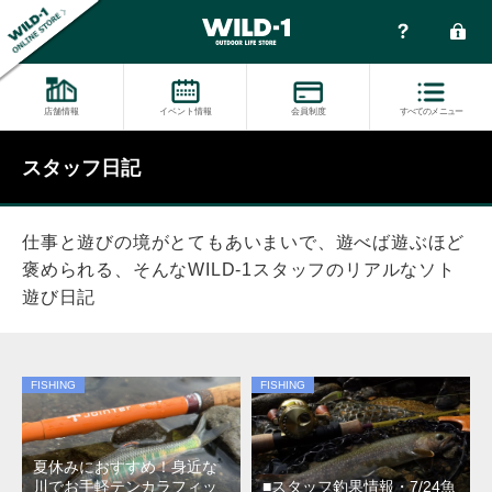
店舗情報
イベント情報
会員制度
すべてのメニュー
スタッフ日記
仕事と遊びの境がとてもあいまいで、遊べば遊ぶほど
褒められる
、
そんなWILD-1スタッフのリアルなソト
遊び日記
FISHING
FISHING
夏休みにおすすめ！身近な
川でお手軽テンカラフィッ
■スタッフ釣果情報・7/24魚