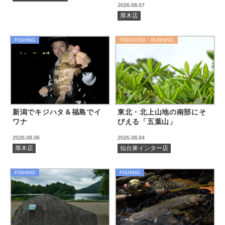
2026.08.07
厚木店
FISHING
TREKKING・RUNNING
新潟でキジハタ＆福島でイ
東北・北上山地の南部にそ
ワナ
びえる「五葉山」
2026.08.06
2026.08.04
厚木店
仙台東インター店
FISHING
FISHING