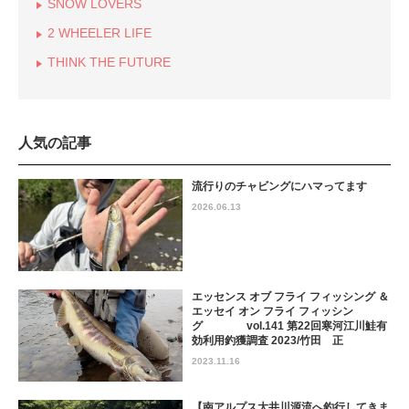
SNOW LOVERS
2 WHEELER LIFE
THINK THE FUTURE
人気の記事
流行りのチャビングにハマってます
2026.06.13
エッセンス オブ フライ フィッシング ＆
エッセイ オン フライ フィッシン
グ vol.141 第22回寒河江川鮭有
効利用釣獲調査 2023/竹田 正
2023.11.16
【南アルプス大井川源流へ釣行してきま