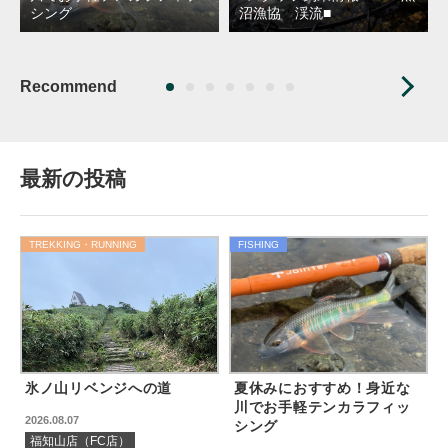
シング
沼漁協 渓流■
Recommend
最新の投稿
TREKKING・RUNNING
FISHING
氷ノ山リベンジへの道
夏休みにおすすめ！身近な
川でお手軽テンカラフィッ
2026.08.07
シング
福知山店（FC店）