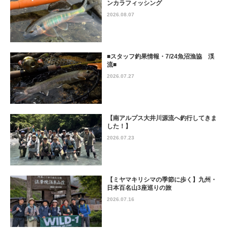
ンカラフィッシング
2026.08.07
■スタッフ釣果情報・7/24魚沼漁協 渓
流■
2026.07.27
【南アルプス大井川源流へ釣行してきま
した！】
2026.07.23
【ミヤマキリシマの季節に歩く】九州・
日本百名山3座巡りの旅
2026.07.16