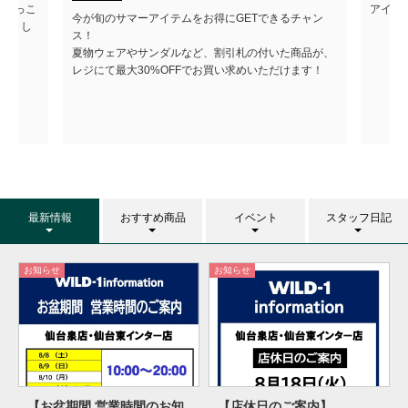
のほっこ
アイテ
今が旬のサマーアイテムをお得にGETできるチャン
ートし
ス！
夏物ウェアやサンダルなど、割引札の付いた商品が、
レジにて最大30%OFFでお買い求めいただけます！
最新情報
おすすめ商品
イベント
スタッフ日記
お知らせ
お知らせ
【お盆期間 営業時間のお知
【店休日のご案内】