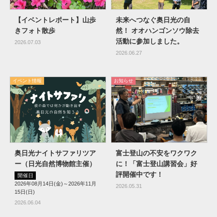
【イベントレポート】山歩
未来へつなぐ奥日光の自
きフォト散歩
然！ オオハンゴンソウ除去
活動に参加しました。
2026.07.03
2026.06.27
イベント情報
お知らせ
奥日光ナイトサファリツア
富士登山の不安をワクワク
ー（日光自然博物館主催）
に！「富士登山講習会」好
評開催中です！
開催日
2026年08月14日(金)～2026年11月
2026.05.31
15日(日)
2026.06.04