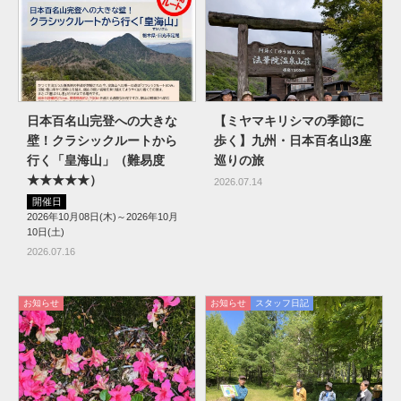
日本百名山完登への大きな
【ミヤマキリシマの季節に
壁！クラシックルートから
歩く】九州・日本百名山3座
行く「皇海山」（難易度
巡りの旅
★★★★★）
2026.07.14
開催日
2026年10月08日(木)～2026年10月
10日(土)
2026.07.16
お知らせ
お知らせ
スタッフ日記