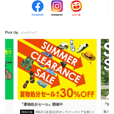
Pick Up
ピックアップ
弾
『夏物処分セール』開催中
『SUM
夏のア
WILD-1全店(公式オンラインストアを除く)
開催店舗