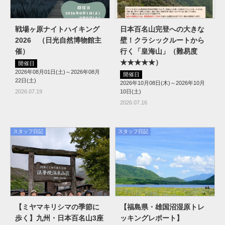
戦場ヶ原ナイトハイキング
日本百名山完登への大きな
2026 （日光自然博物館主
壁！クラシックルートから
催）
行く「皇海山」（難易度
★★★★★）
開催日
2026年08月01日(土)～2026年08月
開催日
22日(土)
2026年10月08日(木)～2026年10月
2026.07.19
10日(土)
2026.07.16
スタッフ日記
スタッフ日記
【ミヤマキリシマの季節に
【福島県・雄国沼湿原トレ
歩く】九州・日本百名山3座
ッキングレポート】