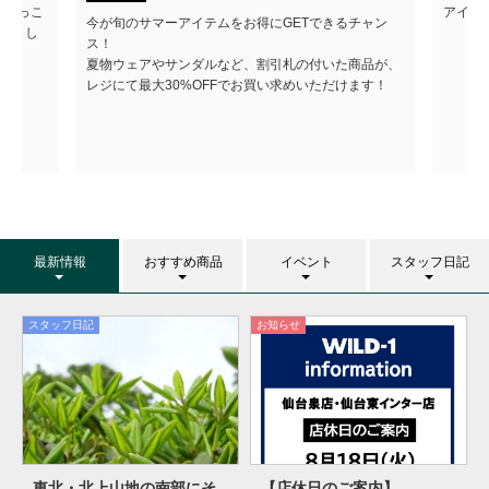
のほっこ
アイテ
今が旬のサマーアイテムをお得にGETできるチャン
ートし
ス！
夏物ウェアやサンダルなど、割引札の付いた商品が、
レジにて最大30%OFFでお買い求めいただけます！
最新情報
おすすめ商品
イベント
スタッフ日記
スタッフ日記
お知らせ
東北・北上山地の南部にそ
【店休日のご案内】