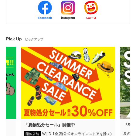
Pick Up
ピックアップ
弾
『夏物処分セール』開催中
『SUM
夏のア
WILD-1全店(公式オンラインストアを除く)
開催店舗