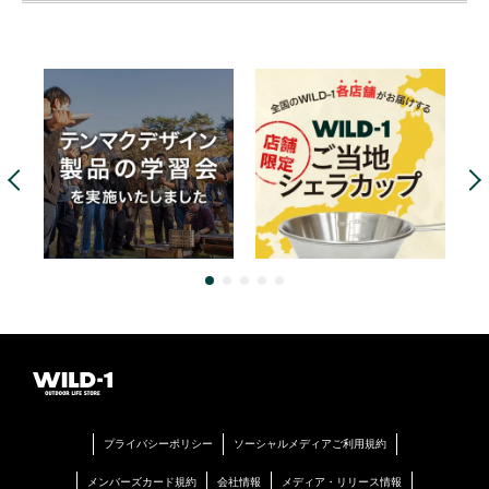
東北・北上山地の南部にそ
Wild Barn 企画第9弾 【エッ
【お盆期間 営業時間のお知
夏でも涼しい、山上湖の釣
びえる「五葉山」
グタルト ウェルカムドリン
らせ】
り。
ク付き】30％OFF!!（午後3
2026.08.04
2026.08.04
2026.07.31
時～）
2026.08.01
仙台東インター店
仙台東インター店
伊勢崎店
仙台泉店
宇都宮西川田店
宇都宮駅東店
小山
お知らせ
店
西那須野店
お知らせ
WILD-1では一部の店舗にて免税販売を行って
お知らせ
スタッフ日記
います。
WILD-1 is currently offering tax-free shopping at
select stores. We look forward to your visit.
【店休日のご案内】
『夏物処分セール』開催
中！
2026.08.04
2026.08.02
8月店休日のお知らせ
■スタッフ釣果情報・7/24魚
仙台東インター店
仙台泉店
沼漁協 渓流■
2026.07.30
高崎店
2026.07.27
ブランチ博多店
プライバシーポリシー
ソーシャルメディアご利用規約
高崎店
メンバーズカード規約
会社情報
メディア・リリース情報