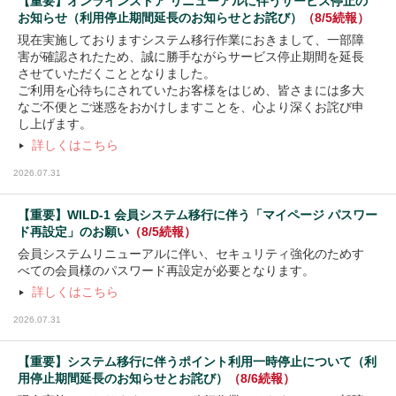
【重要】オンラインストア リニューアルに伴うサービス停止の
お知らせ（利用停止期間延長のお知らせとお詫び）
（8/5続報）
『テンマクデザイン・クオルツ スペシャル
現在実施しておりますシステム移行作業におきまして、一部障
ディスカウント』
害が確認されたため、誠に勝手ながらサービス停止期間を延長
させていただくこととなりました。
WILD-1全店(公式オンラインストアを含む)
開催店舗
店舗限定ご当地シェラカップ
ご利用を心待ちにされていたお客様をはじめ、皆さまには多大
テンマクデザイン・クオルツの人気商品を大幅価格改
なご不便とご迷惑をおかけしますことを、心より深くお詫び申
そのお店に行かないと買えない店舗限定シェラカップ
定！
し上げます。
お土産にお勧めです。
詳しくはこちら
2026.07.31
【重要】WILD-1 会員システム移行に伴う「マイページ パスワー
ド再設定」のお願い
（8/5続報）
会員システムリニューアルに伴い、セキュリティ強化のためす
べての会員様のパスワード再設定が必要となります。
詳しくはこちら
2026.07.31
【重要】システム移行に伴うポイント利用一時停止について（利
用停止期間延長のお知らせとお詫び）
（8/6続報）
『WILD-1 Brand Story』