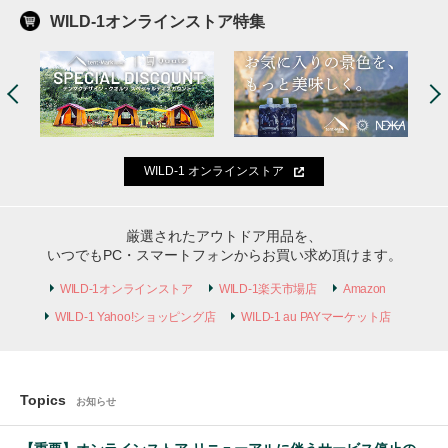
WILD-1オンラインストア特集
『WILD-1 手ぶらキャンプ』イベント参加者
『スノーピークお買い得セット』
募集！
WILD-1 オンラインストア
スノーピークの人気商品がお買い得なセットで登場！
手ぶらで来てキャンパーで帰る「一式まるごとマイギ
ア・デビューキャンプ」
ただいまイベント参加者を募集中です！
厳選されたアウトドア用品を、
いつでもPC・スマートフォンからお買い求め頂けます。
WILD-1オンラインストア
WILD-1楽天市場店
Amazon
WILD-1 Yahoo!ショッピング店
WILD-1 au PAYマーケット店
Topics
お知らせ