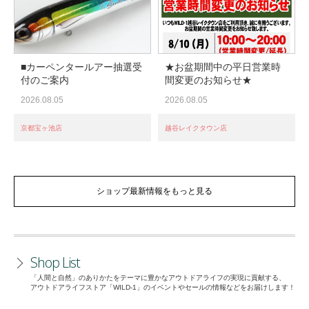
■カーペンタールアー抽選受
★お盆期間中の平日営業時
付のご案内
間変更のお知らせ★
2026.08.05
2026.08.05
京都宝ヶ池店
越谷レイクタウン店
スタッフ日記
ショップ最新情報をもっと見る
遊べば遊ぶほど褒められる。
WILD-1各店スタッフのソト遊びの様子はこちらか
スタッフ日記
お知らせ
お知らせ
スタッフ日記
ら。
Shop List
「人間と自然」のありかたをテーマに豊かなアウトドアライフの実現に貢献する、
アウトドアライフストア「WILD-1」のイベントやセールの情報などをお届けします！