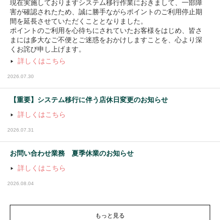
『霊峰登拝プロジェクト』
現在実施しておりますシステム移行作業におきまして、一部障
害が確認されたため、誠に勝手ながらポイントのご利用停止期
WILD-1のコンセプトやこれまでの歩みについて記事
WILD-1は、登山と社寺参拝を掛け合わせた「霊峰登
間を延長させていただくこととなりました。
にまとめていただきました！ぜひご覧ください。
拝（れいほうとはい）」の推進に取り組んでいます。
ポイントのご利用を心待ちにされていたお客様をはじめ、皆さ
まには多大なご不便とご迷惑をおかけしますことを、心より深
くお詫び申し上げます。
詳しくはこちら
2026.07.30
【重要】システム移行に伴う店休日変更のお知らせ
詳しくはこちら
2026.07.31
お問い合わせ業務 夏季休業のお知らせ
詳しくはこちら
スタッフ日記『国境の島「対馬」からの手
紙』
2026.08.04
私たちが愛する「フィールド」が今、どのような状況
にあるのか。
「国境の島」対馬で目撃した、消費社会の歪みと、そ
もっと見る