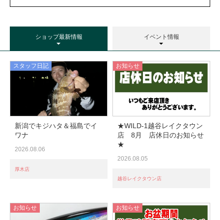
こから私たちが踏み出すべき一歩について、レポート
をお届けします。
ショップ最新情報
イベント情報
スタッフ日記
お知らせ
新潟でキジハタ＆福島でイ
★WILD-1越谷レイクタウン
ワナ
店 8月 店休日のお知らせ
★
2026.08.06
2026.08.05
服から服をつくる
厚木店
越谷レイクタウン店
アウトドアで活躍したウェアたちが新たなウェアとし
て生まれかわるために、不要な洋服を店頭で回収して
リサイクルします。
お知らせ
お知らせ