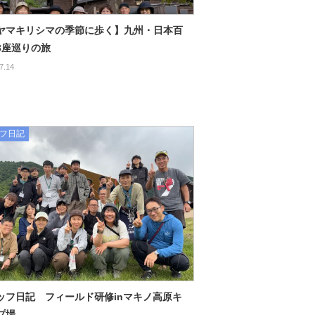
ヤマキリシマの季節に歩く】九州・日本百
3座巡りの旅
7.14
フ日記
ッフ日記 フィールド研修inマキノ高原キ
プ場