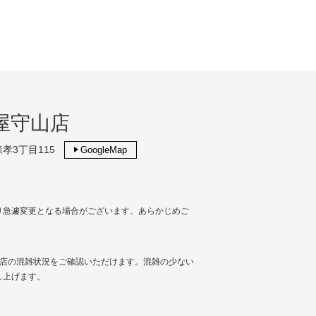
古屋守山店
孝3丁目115
GoogleMap
り急遽変更となる場合がございます。あらかじめご
し、当店の混雑状況をご確認いただけます。混雑の少ない
し上げます。