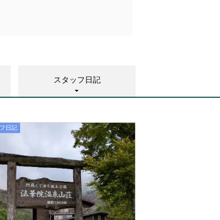
期間中、CRVアクセサリー類商
ご購入いただいた方には、
ト！
スタッフ日記
フ日記