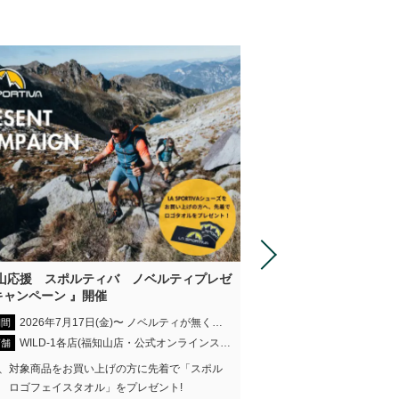
夏山応援 スポルティバ ノベルティプレゼ
『CRV リニューアル
キャンペーン 』開催
開催期間
2026年7月17日(金)〜 ノベルティが無くなり次第終了
期間
WILD-1全店(
開催店舗
WILD-1各店(福知山店・公式オンラインストアを除く)
店舗
70年の歴史を持つ登山靴の
、対象商品をお買い上げの方に先着で「スポル
展開するブランド「CRV」
 ロゴフェイスタオル」をプレゼント!
アルに先駆け、ザックやア