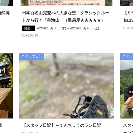
自然博
日本百名山完登への大きな壁！クラシックルー
【ミ
トから行く「皇海山」（難易度★★★★★）
名山
開催日
2026年10月08日(木)～2026年10月10日(土)
2026.0
2026.07.16
スタッフ日記
スタッ
談
【スタッフ日記】～てんちょうのラン日記
スタ
ャン