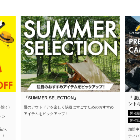
『SUMMER SELECTION』
『 
ント
を除く)
夏のアウトドアを楽しく快適にすごすためのおすすめ
開催
アイテムをピックアップ！
ャン
開催
期間中
品が、
ティバ
す！