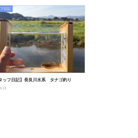
フ日記
タッフ日記】長良川水系 タナゴ釣り
4.13