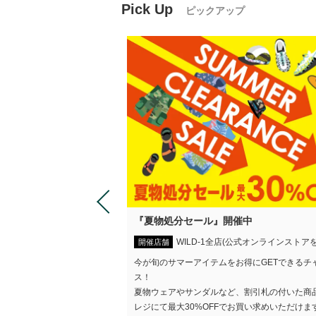
Pick Up
ピックアップ
NEスタンプ第2弾
『夏物処分セール』開催中
WILD-1全店(公式オンラインストア
第2弾販売中！
開催店舗
とあそびワン太』のほっこ
今が旬のサマーアイテムをお得にGETできるチ
弾がついに販売スタートしま
ス！
夏物ウェアやサンダルなど、割引札の付いた商
レジにて最大30%OFFでお買い求めいただけま