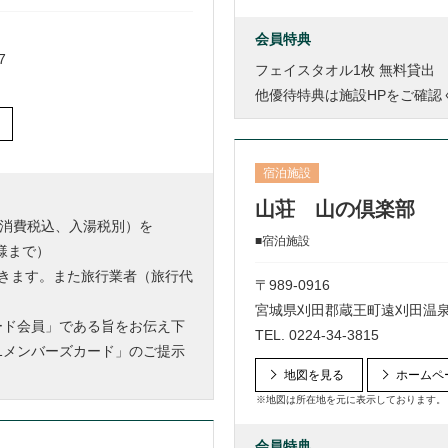
会員特典
7
フェイスタオル1枚 無料貸出
他優待特典は施設HPをご確認
宿泊施設
山荘 山の倶楽部
、消費税込、入湯税別）を
■宿泊施設
様まで）
期間は除きます。また旅行業者（旅行代
〒989-0916
宮城県刈田郡蔵王町遠刈田温泉字
カード会員」である旨をお伝え下
TEL.
0224-34-3815
-1メンバーズカード」のご提示
地図を見る
ホームペ
※地図は所在地を元に表示しております。
会員特典