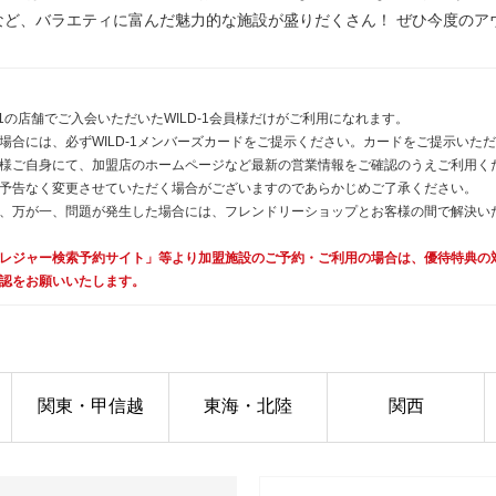
など、バラエティに富んだ魅力的な施設が盛りだくさん！ ぜひ今度のア
1の店舗でご入会いただいたWILD-1会員様だけがご利用になれます。
場合には、必ずWILD-1メンバーズカードをご提示ください。カードをご提示いた
様ご自身にて、加盟店のホームページなど最新の営業情報をご確認のうえご利用く
予告なく変更させていただく場合がございますのであらかじめご了承ください。
、万が一、問題が発生した場合には、フレンドリーショップとお客様の間で解決い
レジャー検索予約サイト」等より加盟施設のご予約・ご利用の場合は、優待特典の
認をお願いいたします。
関東・甲信越
東海・北陸
関西