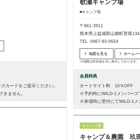
歌瀬キャンプ場
■キャンプ場
〒861-3911
熊本県上益城郡山都町菅尾1344
TEL.
0967-83-0554
地図を見る
ホームペ
※地図は所在地を元に表示しております。
会員特典
バーズカードをご提示ください。
オートサイト料 10％OFF
できません。
※予約時にWILD-1メンバー
※来場時に受付にてWILD-
キャンプ場
キャンプ＆農園 玖