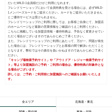
だいたWILD-1会員様だけがご利用になれます。
フレンドリーショップにおいて会員特典を受ける場合には、必ずWILD-
1メンバーズカードをご提示ください。カードをご提示いただきません
とご優待サービスは受けられません。
フレンドリーショップのご利用に際しては、お客様ご自身にて、加盟店
のホームページなど最新の営業情報をご確認のうえご利用ください。
こちらに掲載している加盟店情報・優待特典は、予告なく変更させてい
ただく場合がございますのであらかじめご了承ください。
また、フレンドリーショップのご利用にあたって、万が一、問題が発生
した場合には、フレンドリーショップとお客様の間で解決いただくこと
となります。弊社ではその責任を負いかねますのであらかじめご了承く
ださい。
「キャンプ場検索予約サイト」や「アウトドア・レジャー検索予約サイ
ト」等より加盟施設のご予約・ご利用の場合は、優待特典の対象外とな
る場合がございます。
詳しくは、ご予約・ご利用前に加盟施設へのご確認をお願いいたしま
す。
全エリア
北海道・東北
関東・甲信越
東海・北陸