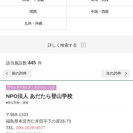
関西
中国・四国
九州・沖縄
詳しく検索する
445
該当施設数
件
前
の20件
次
の20件
アウトドアガイド・スクール・ジム
NPO法人 あだたら登山学校
■登山学校・講座
〒969-1103
福島県本宮市仁井田字下の原28-73
TEL.
090-2028-9077