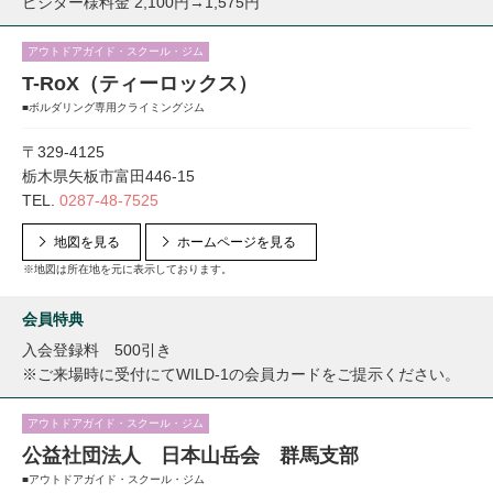
ビジター様料金 2,100円→1,575円
アウトドアガイド・スクール・ジム
T-RoX（ティーロックス）
■ボルダリング専用クライミングジム
〒329-4125
栃木県矢板市富田446-15
TEL.
0287-48-7525
地図を見る
ホームページを見る
※地図は所在地を元に表示しております。
会員特典
入会登録料 500引き
※ご来場時に受付にてWILD-1の会員カードをご提示ください。
アウトドアガイド・スクール・ジム
公益社団法人 日本山岳会 群馬支部
■アウトドアガイド・スクール・ジム