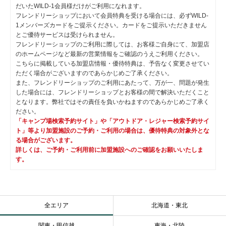
だいたWILD-1会員様だけがご利用になれます。
フレンドリーショップにおいて会員特典を受ける場合には、必ずWILD-
1メンバーズカードをご提示ください。カードをご提示いただきません
とご優待サービスは受けられません。
フレンドリーショップのご利用に際しては、お客様ご自身にて、加盟店
のホームページなど最新の営業情報をご確認のうえご利用ください。
こちらに掲載している加盟店情報・優待特典は、予告なく変更させてい
ただく場合がございますのであらかじめご了承ください。
また、フレンドリーショップのご利用にあたって、万が一、問題が発生
した場合には、フレンドリーショップとお客様の間で解決いただくこと
となります。弊社ではその責任を負いかねますのであらかじめご了承く
ださい。
「キャンプ場検索予約サイト」や「アウトドア・レジャー検索予約サイ
ト」等より加盟施設のご予約・ご利用の場合は、優待特典の対象外とな
る場合がございます。
詳しくは、ご予約・ご利用前に加盟施設へのご確認をお願いいたしま
す。
全エリア
北海道・東北
関東・甲信越
東海・北陸