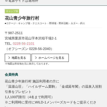
※電源サイトは適用外
キャンプ場
花山青少年旅行村
■コテージ・キャンプ場・テニスコート・野球場・野外活動・カヌー・釣り
〒987-2511
宮城県栗原市花山字本沢稲干場2-1
TEL.
0228-56-2101
（オフシーズン 0228-56-2040）
地図を見る
ホームページを見る
※地図は所在地を元に表示しております。
会員特典
花山青少年旅行村 施設利用者の方に
「温湯山荘」「ハイルザーム栗駒」「金成延年閣」の温泉入浴割
引券をプレゼント
1人100円割引（4名まで利用可）
※ご利用時に受付にWILD-1メンバーズカードをご提示くださ