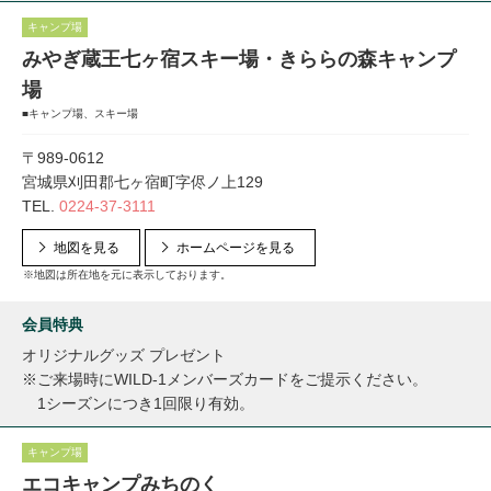
キャンプ場
みやぎ蔵王七ヶ宿スキー場・きららの森キャンプ
場
■キャンプ場、スキー場
〒989-0612
宮城県刈田郡七ヶ宿町字侭ノ上129
TEL.
0224-37-3111
地図を見る
ホームページを見る
※地図は所在地を元に表示しております。
会員特典
オリジナルグッズ プレゼント
※ご来場時にWILD-1メンバーズカードをご提示ください。
1シーズンにつき1回限り有効。
キャンプ場
エコキャンプみちのく