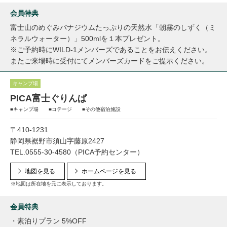
会員特典
富士山のめぐみバナジウムたっぷりの天然水「朝霧のしずく（ミ
ネラルウォーター）」500mlを１本プレゼント。
※ご予約時にWILD-1メンバーズであることをお伝えください。
またご来場時に受付にてメンバーズカードをご提示ください。
キャンプ場
PICA富士ぐりんぱ
■キャンプ場 ■コテージ ■その他宿泊施設
〒410-1231
静岡県裾野市須山字藤原2427
TEL.0555-30-4580（PICA予約センター）
地図を見る
ホームページを見る
※地図は所在地を元に表示しております。
会員特典
・素泊りプラン 5%OFF