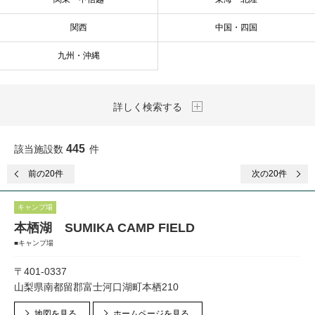
関西
中国・四国
九州・沖縄
詳しく検索する
445
該当施設数
件
前
の20件
次
の20件
キャンプ場
本栖湖 SUMIKA CAMP FIELD
■キャンプ場
〒401-0337
山梨県南都留郡富士河口湖町本栖210
地図を見る
ホームページを見る