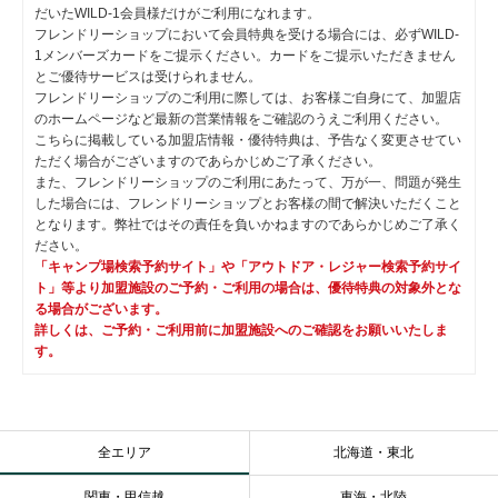
だいたWILD-1会員様だけがご利用になれます。
フレンドリーショップにおいて会員特典を受ける場合には、必ずWILD-
1メンバーズカードをご提示ください。カードをご提示いただきません
とご優待サービスは受けられません。
フレンドリーショップのご利用に際しては、お客様ご自身にて、加盟店
のホームページなど最新の営業情報をご確認のうえご利用ください。
こちらに掲載している加盟店情報・優待特典は、予告なく変更させてい
ただく場合がございますのであらかじめご了承ください。
また、フレンドリーショップのご利用にあたって、万が一、問題が発生
した場合には、フレンドリーショップとお客様の間で解決いただくこと
となります。弊社ではその責任を負いかねますのであらかじめご了承く
ださい。
「キャンプ場検索予約サイト」や「アウトドア・レジャー検索予約サイ
ト」等より加盟施設のご予約・ご利用の場合は、優待特典の対象外とな
る場合がございます。
詳しくは、ご予約・ご利用前に加盟施設へのご確認をお願いいたしま
す。
全エリア
北海道・東北
関東・甲信越
東海・北陸