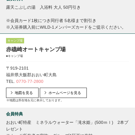
露天こぶしの湯 入浴料 大人 50円引き
※会員カード1枚につき同行者 5名様まで割引き
※入浴券購入前にWILD-1メンバーズカードをご提示ください。
キャンプ場
赤礁崎オートキャンプ場
■キャンプ場
〒919-2101
福井県大飯郡おおい町大島
TEL.
0770-77-2800
地図を見る
ホームページを見る
※地図は所在地を元に表示しております。
会員特典
おおい町特産 ミネラルウォーター「滝水姫」(500ｍｌ) 2本プ
レゼント