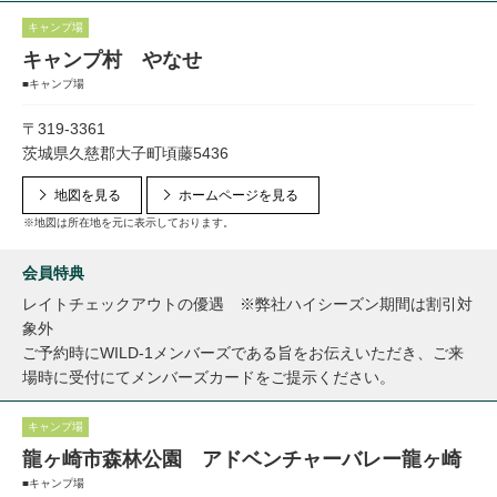
キャンプ場
キャンプ村 やなせ
■キャンプ場
〒319-3361
茨城県久慈郡大子町頃藤5436
地図を見る
ホームページを見る
※地図は所在地を元に表示しております。
会員特典
レイトチェックアウトの優遇 ※弊社ハイシーズン期間は割引対
象外
ご予約時にWILD-1メンバーズである旨をお伝えいただき、ご来
場時に受付にてメンバーズカードをご提示ください。
キャンプ場
龍ヶ崎市森林公園 アドベンチャーバレー龍ヶ崎
■キャンプ場