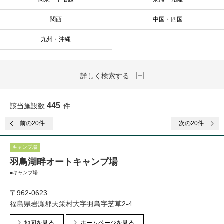
関西
中国・四国
九州・沖縄
詳しく検索する
445
該当施設数
件
前
の20件
次
の20件
キャンプ場
羽鳥湖畔オートキャンプ場
■キャンプ場
〒962-0623
福島県岩瀬郡天栄村大字羽鳥字芝草2-4
地図を見る
ホームページを見る