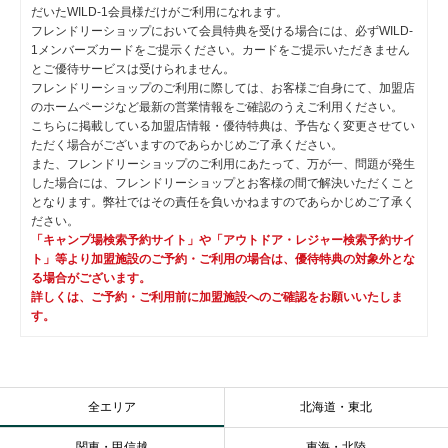
だいたWILD-1会員様だけがご利用になれます。
フレンドリーショップにおいて会員特典を受ける場合には、必ずWILD-
1メンバーズカードをご提示ください。カードをご提示いただきません
とご優待サービスは受けられません。
フレンドリーショップのご利用に際しては、お客様ご自身にて、加盟店
のホームページなど最新の営業情報をご確認のうえご利用ください。
こちらに掲載している加盟店情報・優待特典は、予告なく変更させてい
ただく場合がございますのであらかじめご了承ください。
また、フレンドリーショップのご利用にあたって、万が一、問題が発生
した場合には、フレンドリーショップとお客様の間で解決いただくこと
となります。弊社ではその責任を負いかねますのであらかじめご了承く
ださい。
「キャンプ場検索予約サイト」や「アウトドア・レジャー検索予約サイ
ト」等より加盟施設のご予約・ご利用の場合は、優待特典の対象外とな
る場合がございます。
詳しくは、ご予約・ご利用前に加盟施設へのご確認をお願いいたしま
す。
全エリア
北海道・東北
関東・甲信越
東海・北陸