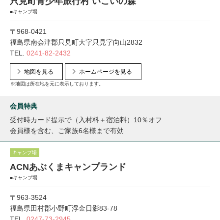
只見町青少年旅行村 いこいの森
■キャンプ場
〒968-0421
福島県南会津郡只見町大字只見字向山2832
TEL.
0241-82-2432
地図を見る
ホームページを見る
※地図は所在地を元に表示しております。
会員特典
受付時カード提示で（入村料＋宿泊料）10％オフ
会員様を含む、ご家族6名様まで有効
キャンプ場
ACNあぶくまキャンプランド
■キャンプ場
〒963-3524
福島県田村郡小野町浮金日影83-78
TEL.
0247-73-2945