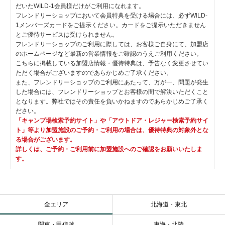
だいたWILD-1会員様だけがご利用になれます。
フレンドリーショップにおいて会員特典を受ける場合には、必ずWILD-
1メンバーズカードをご提示ください。カードをご提示いただきません
とご優待サービスは受けられません。
フレンドリーショップのご利用に際しては、お客様ご自身にて、加盟店
のホームページなど最新の営業情報をご確認のうえご利用ください。
こちらに掲載している加盟店情報・優待特典は、予告なく変更させてい
ただく場合がございますのであらかじめご了承ください。
また、フレンドリーショップのご利用にあたって、万が一、問題が発生
した場合には、フレンドリーショップとお客様の間で解決いただくこと
となります。弊社ではその責任を負いかねますのであらかじめご了承く
ださい。
「キャンプ場検索予約サイト」や「アウトドア・レジャー検索予約サイ
ト」等より加盟施設のご予約・ご利用の場合は、優待特典の対象外とな
る場合がございます。
詳しくは、ご予約・ご利用前に加盟施設へのご確認をお願いいたしま
す。
全エリア
北海道・東北
関東・甲信越
東海・北陸