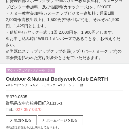
伊勢崎西部スポーツクラブ主催のカヌー教室参加料、カヌークラ
ブビジター参加料、及び借艇料(カヤック一式)を、5%OFF
・カヌー教室参加料/カヌークラブビジター参加料：通常1回
2,000円(高校生以上)、1,500円(中学生以下)を、それぞれ1,900
円、1,425円とします。
・借艇料/カヤック一式：1回 2,000円を、1,900円とします。
※お申し込み時にWILD-1メンバーズであることを、お伝えくだ
さい。
※尚既にステップアップクラブ会員(ラブリバーカヌークラブ)の
年会費を払われた方は対象外とさせていただきます。
アウトドアガイド・スクール・ジム
Outdoor＆Natural Bodywork Club EARTH
■キャニオニング ■カヌー・カヤック ■スノーシュー、他
〒379-0305
群馬県安中市松井田町入山15-1
TEL.
027-387-0370
地図を見る
ホームページを見る
※地図は所在地を元に表示しております。