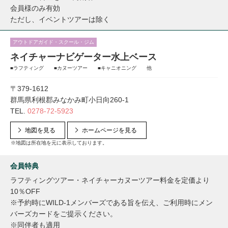
会員様のみ有効
ただし、イベントツアーは除く
アウトドアガイド・スクール・ジム
ネイチャーナビゲーター水上ベース
■ラフティング ■カヌーツアー ■キャニオニング 他
〒379-1612
群馬県利根郡みなかみ町小日向260-1
TEL.
0278-72-5923
地図を見る
ホームページを見る
※地図は所在地を元に表示しております。
会員特典
ラフティングツアー・ネイチャーカヌーツアー料金を定価より
10％OFF
※予約時にWILD-1メンバーズである旨を伝え、ご利用時にメン
バーズカードをご提示ください。
※同伴者も適用