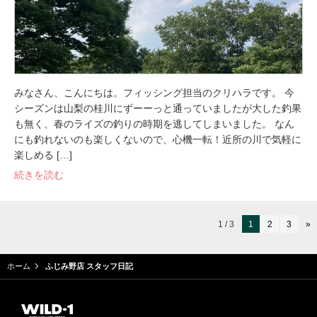
みなさん、こんにちは。フィッシング担当のクリハラです。 今
シーズンは山梨の桂川にずーーっと通っていましたが大した釣果
も無く、春のライズの釣りの時期を逃してしまいました。 なん
にも釣れないのも楽しくないので、心機一転！近所の川で気軽に
楽しめる […]
続きを読む
1 / 3
1
2
3
»
ホーム
ふじみ野店 スタッフ日記