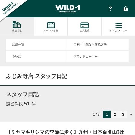
店舗情報
イベント情報
会員制度
すべてのメニュー
店舗一覧
ご利用可能なお支払方法
免税店
ブランドコーナー
ふじみ野店 スタッフ日記
スタッフ日記
51
該当件数
件
1 / 3
1
2
3
»
【ミヤマキリシマの季節に歩く】九州・日本百名山3座