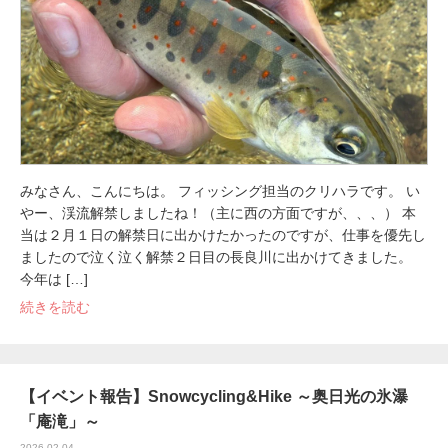
みなさん、こんにちは。 フィッシング担当のクリハラです。 い
やー、渓流解禁しましたね！（主に西の方面ですが、、、） 本
当は２月１日の解禁日に出かけたかったのですが、仕事を優先し
ましたので泣く泣く解禁２日目の長良川に出かけてきました。
今年は […]
続きを読む
【イベント報告】Snowcycling&Hike ～奥日光の氷瀑
「庵滝」～
2026.02.04