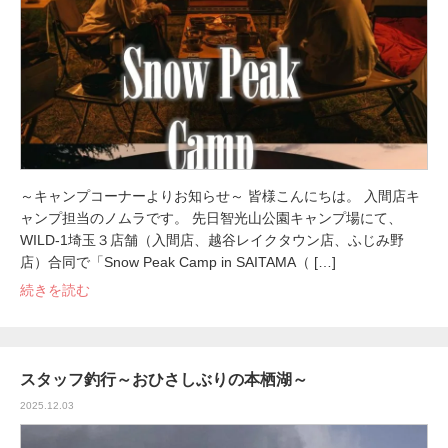
～キャンプコーナーよりお知らせ～ 皆様こんにちは。 入間店キ
ャンプ担当のノムラです。 先日智光山公園キャンプ場にて、
WILD-1埼玉３店舗（入間店、越谷レイクタウン店、ふじみ野
店）合同で「Snow Peak Camp in SAITAMA（ […]
続きを読む
スタッフ釣行～おひさしぶりの本栖湖～
2025.12.03