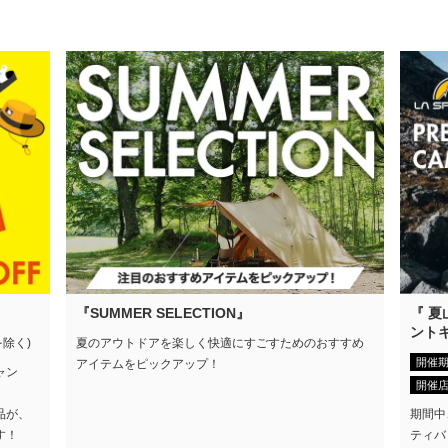
『SUMMER SELECTION』
『 
ント
を除く)
夏のアウトドアを楽しく快適にすごすためのおすすめ
開催
アイテムをピックアップ！
ャン
開催
期間中
品が、
ティバ
す！