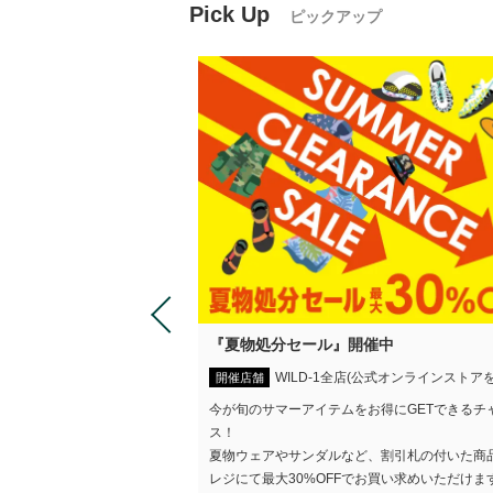
Pick Up
ピックアップ
NEスタンプ第2弾
『夏物処分セール』開催中
WILD-1全店(公式オンラインストア
第2弾販売中！
開催店舗
とあそびワン太』のほっこ
今が旬のサマーアイテムをお得にGETできるチ
弾がついに販売スタートしま
ス！
夏物ウェアやサンダルなど、割引札の付いた商
レジにて最大30%OFFでお買い求めいただけま