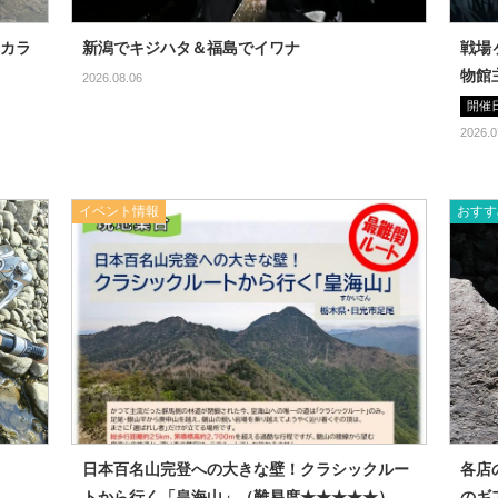
カラ
新潟でキジハタ＆福島でイワナ
戦場
物館
2026.08.06
開催
2026.0
イベント情報
おすす
日本百名山完登への大きな壁！クラシックルー
各店
トから行く「皇海山」（難易度★★★★★）
のギ