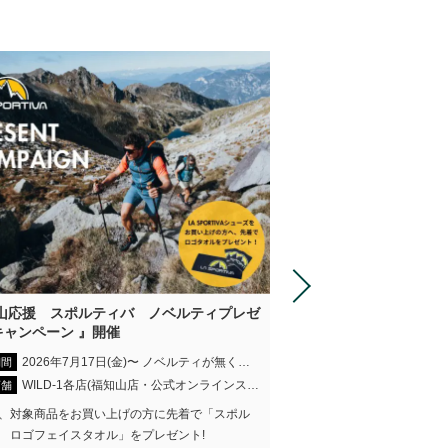
夏山応援 スポルティバ ノベルティプレゼ
『CRV リニューアル
キャンペーン 』開催
開催期間
2026年7月17日(金)〜 ノベルティが無くなり次第終了
期間
WILD-1全店(
開催店舗
WILD-1各店(福知山店・公式オンラインストアを除く)
店舗
70年の歴史を持つ登山靴の
、対象商品をお買い上げの方に先着で「スポル
展開するブランド「CRV」
 ロゴフェイスタオル」をプレゼント!
アルに先駆け、ザックやア