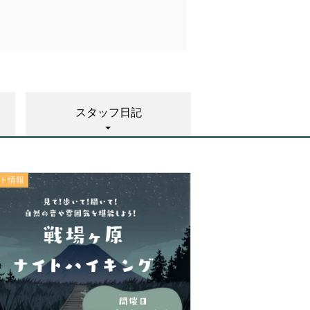
期間中、CRVアクセサリー類商
ご購入いただいた方には、
ト！
スタッフ日記
ト情報