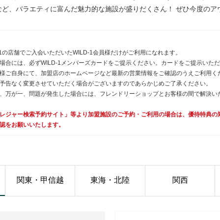
など、バラエティに富んだ魅力的な施設が盛りだくさん！ ぜひ今度のア
1の店舗でご入会いただいたWILD-1会員様だけがご利用になれます。
場合には、必ずWILD-1メンバーズカードをご提示ください。カードをご提示いた
様ご自身にて、加盟店のホームページなど最新の営業情報をご確認のうえご利用く
予告なく変更させていただく場合がございますのであらかじめご了承ください。
、万が一、問題が発生した場合には、フレンドリーショップとお客様の間で解決い
レジャー検索予約サイト」等より加盟施設のご予約・ご利用の場合は、優待特典の
認をお願いいたします。
関東・甲信越
東海・北陸
関西