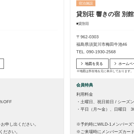
宿泊施設
貸別荘 響きの宿 別館
■貸別荘
〒962-0303
福島県須賀川市梅田牛池46
TEL.
090-1930-2568
地図を見る
ホームペ
※地図は所在地を元に表示しております。
会員特典
利用料金
％OFF
・土曜日、祝日前日 / シーズン
・平日（月〜金）、日曜日 30
旨をお申し出ください。
※予約時にWILD-1メンバー
ください。
※ご来場時にメンバーズカー