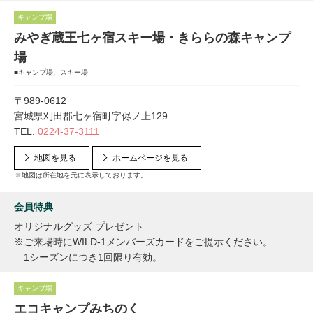
キャンプ場
みやぎ蔵王七ヶ宿スキー場・きららの森キャンプ
場
■キャンプ場、スキー場
〒989-0612
宮城県刈田郡七ヶ宿町字侭ノ上129
TEL.
0224-37-3111
地図を見る
ホームページを見る
※地図は所在地を元に表示しております。
会員特典
オリジナルグッズ プレゼント
※ご来場時にWILD-1メンバーズカードをご提示ください。
1シーズンにつき1回限り有効。
キャンプ場
エコキャンプみちのく