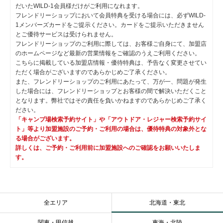
だいたWILD-1会員様だけがご利用になれます。
フレンドリーショップにおいて会員特典を受ける場合には、必ずWILD-
1メンバーズカードをご提示ください。カードをご提示いただきません
とご優待サービスは受けられません。
フレンドリーショップのご利用に際しては、お客様ご自身にて、加盟店
のホームページなど最新の営業情報をご確認のうえご利用ください。
こちらに掲載している加盟店情報・優待特典は、予告なく変更させてい
ただく場合がございますのであらかじめご了承ください。
また、フレンドリーショップのご利用にあたって、万が一、問題が発生
した場合には、フレンドリーショップとお客様の間で解決いただくこと
となります。弊社ではその責任を負いかねますのであらかじめご了承く
ださい。
「キャンプ場検索予約サイト」や「アウトドア・レジャー検索予約サイ
ト」等より加盟施設のご予約・ご利用の場合は、優待特典の対象外とな
る場合がございます。
詳しくは、ご予約・ご利用前に加盟施設へのご確認をお願いいたしま
す。
全エリア
北海道・東北
関東・甲信越
東海・北陸