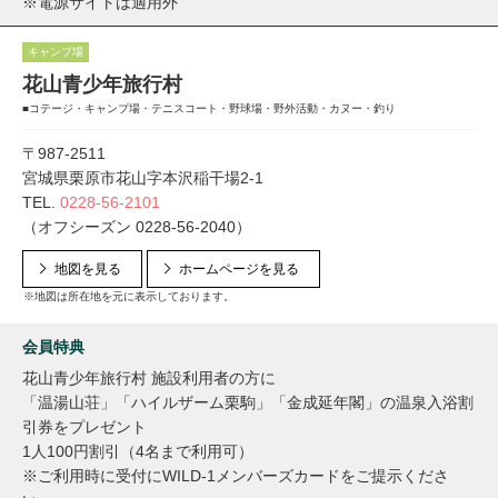
※電源サイトは適用外
キャンプ場
花山青少年旅行村
■コテージ・キャンプ場・テニスコート・野球場・野外活動・カヌー・釣り
〒987-2511
宮城県栗原市花山字本沢稲干場2-1
TEL.
0228-56-2101
（オフシーズン 0228-56-2040）
地図を見る
ホームページを見る
※地図は所在地を元に表示しております。
会員特典
花山青少年旅行村 施設利用者の方に
「温湯山荘」「ハイルザーム栗駒」「金成延年閣」の温泉入浴割
引券をプレゼント
1人100円割引（4名まで利用可）
※ご利用時に受付にWILD-1メンバーズカードをご提示くださ