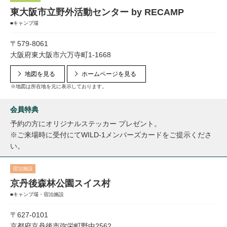
東大阪市立野外活動センター by RECAMP
■キャンプ場
〒579-8061
大阪府東大阪市六万寺町1-1668
地図を見る
ホームページを見る
※地図は所在地を元に表示しております。
会員特典
予約の方にオリジナルステッカー プレゼント。
※ご来場時に受付にてWILD-1メンバーズカードをご提示くださ
い。
宿泊施設
京丹後森林公園スイス村
■キャンプ場・宿泊施設
〒627-0101
京都府京丹後市弥栄町野中2562