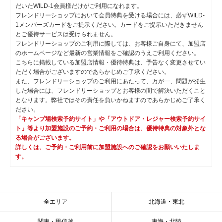
だいたWILD-1会員様だけがご利用になれます。
フレンドリーショップにおいて会員特典を受ける場合には、必ずWILD-
1メンバーズカードをご提示ください。カードをご提示いただきません
とご優待サービスは受けられません。
フレンドリーショップのご利用に際しては、お客様ご自身にて、加盟店
のホームページなど最新の営業情報をご確認のうえご利用ください。
こちらに掲載している加盟店情報・優待特典は、予告なく変更させてい
ただく場合がございますのであらかじめご了承ください。
また、フレンドリーショップのご利用にあたって、万が一、問題が発生
した場合には、フレンドリーショップとお客様の間で解決いただくこと
となります。弊社ではその責任を負いかねますのであらかじめご了承く
ださい。
「キャンプ場検索予約サイト」や「アウトドア・レジャー検索予約サイ
ト」等より加盟施設のご予約・ご利用の場合は、優待特典の対象外とな
る場合がございます。
詳しくは、ご予約・ご利用前に加盟施設へのご確認をお願いいたしま
す。
全エリア
北海道・東北
関東・甲信越
東海・北陸