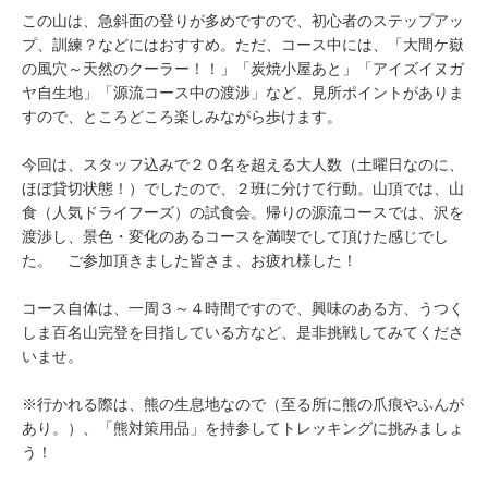
この山は、急斜面の登りが多めですので、初心者のステップアッ
プ、訓練？などにはおすすめ。ただ、コース中には、「大間ケ嶽
の風穴～天然のクーラー！！」「炭焼小屋あと」「アイズイヌガ
ヤ自生地」「源流コース中の渡渉」など、見所ポイントがありま
すので、ところどころ楽しみながら歩けます。
今回は、スタッフ込みで２０名を超える大人数（土曜日なのに、
ほぼ貸切状態！）でしたので、２班に分けて行動。山頂では、山
食（人気ドライフーズ）の試食会。帰りの源流コースでは、沢を
渡渉し、景色・変化のあるコースを満喫でして頂けた感じでし
た。 ご参加頂きました皆さま、お疲れ様した！
コース自体は、一周３～４時間ですので、興味のある方、うつく
しま百名山完登を目指している方など、是非挑戦してみてくださ
いませ。
※行かれる際は、熊の生息地なので（至る所に熊の爪痕やふんが
あり。）、「熊対策用品」を持参してトレッキングに挑みましょ
う！