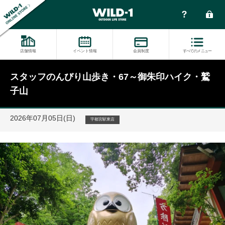
店舗情報
イベント情報
会員制度
すべてのメニュー
スタッフのんびり山歩き・67～御朱印ハイク・鷲
子山
2026年07月05日(日)
宇都宮駅東店