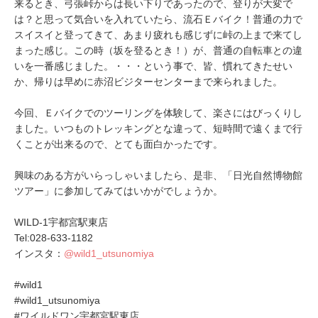
来るとき、弓張峠からは長い下りであったので、登りが大変で
は？と思って気合いを入れていたら、流石Ｅバイク！普通の力で
スイスイと登ってきて、あまり疲れも感じずに峠の上まで来てし
まった感じ。この時（坂を登るとき！）が、普通の自転車との違
いを一番感じました。・・・という事で、皆、慣れてきたせい
か、帰りは早めに赤沼ビジターセンターまで来られました。
今回、Ｅバイクでのツーリングを体験して、楽さにはびっくりし
ました。いつものトレッキングとな違って、短時間で遠くまで行
くことが出来るので、とても面白かったです。
興味のある方がいらっしゃいましたら、是非、「日光自然博物館
ツアー」に参加してみてはいかがでしょうか。
WILD-1宇都宮駅東店
Tel:028-633-1182
インスタ：
@wild1_utsunomiya
#wild1
#wild1_utsunomiya
#ワイルドワン宇都宮駅東店