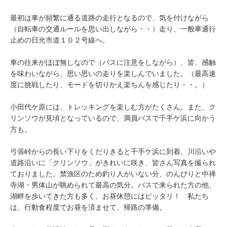
最初は車が頻繁に通る道路の走行となるので、気を付けながら
（自転車の交通ルールを思い出しながら・・）走り、一般車通行
止めの日光市道１０２号線へ。
車の往来がほぼ無しなので（バスに注意をしながら）、皆、感触
を味わいながら、思い思いの走りを楽しんでいました。（最高速
度に挑戦したり、モードを切りかえ楽ちんを感じたり・・。）
小田代ケ原には、トレッキングを楽しむ方がたくさん。また、ク
リンソウが見頃となっているので、満員バスで千手ケ浜に向かう
方も。
弓張峠からの長い下りをくだりきると千手ケ浜に到着。川沿いや
道路沿いに「クリンソウ」がきれいに咲き、皆さん写真を撮られ
ておりました。禁漁区のため釣り人がいない分、のんびりと中禅
寺湖・男体山が眺められて最高の気分。バスで来られた方の他、
湖畔を歩いてきた方も多く、お昼休憩にはピッタリ！ 私たち
は、行動食程度でお昼を済ませて、帰路の準備。