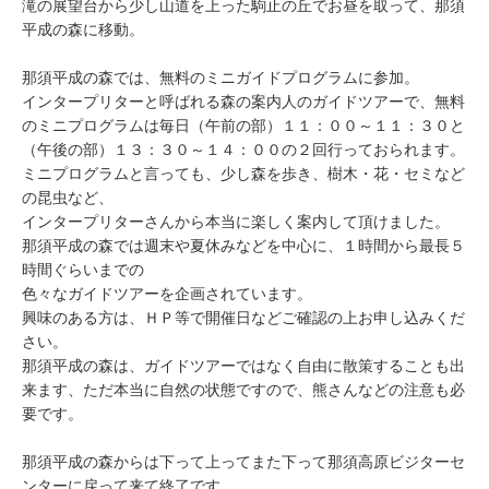
滝の展望台から少し山道を上った駒止の丘でお昼を取って、那須
平成の森に移動。
那須平成の森では、無料のミニガイドプログラムに参加。
インタープリターと呼ばれる森の案内人のガイドツアーで、無料
のミニプログラムは毎日（午前の部）１１：００～１１：３０と
（午後の部）１３：３０～１４：００の２回行っておられます。
ミニプログラムと言っても、少し森を歩き、樹木・花・セミなど
の昆虫など、
インタープリターさんから本当に楽しく案内して頂けました。
那須平成の森では週末や夏休みなどを中心に、１時間から最長５
時間ぐらいまでの
色々なガイドツアーを企画されています。
興味のある方は、ＨＰ等で開催日などご確認の上お申し込みくだ
さい。
那須平成の森は、ガイドツアーではなく自由に散策することも出
来ます、ただ本当に自然の状態ですので、熊さんなどの注意も必
要です。
那須平成の森からは下って上ってまた下って那須高原ビジターセ
ンターに戻って来て終了です。