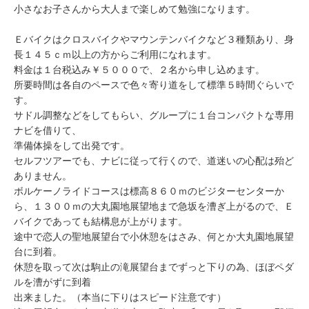
小さなお子さんから大人まで楽しめて勉強になります。
Ｅバイクはクロスバイクやマウンテンバイクなど３種類あり、身
長１４５ｃｍ以上の方からご利用になれます。
料金は１台税込み￥５０００で、２名から申し込めます。
所要時間は各自のペースで色々寄り道をして標準５時間ぐらいで
す。
サドル調整などをしてもらい、グループに１台コンパクトな専用
ナビを借りて、
準備体操をして出発です。
セルフツアーでも、ナビに従って行くので、道迷いの心配は殆ど
ありません。
ボルケーノライドコースは標高８６０ｍのビジターセンターか
ら、１３００ｍの大丸園地展望地まで急坂を漕ぎ上がるので、Ｅ
バイクであっても結構息が上がります。
途中で恋人の聖地展望台で小休憩をはさみ、何とか大丸園地展望
台に到着。
休憩を取って次は駒止の滝展望台までずっと下りの為、ほぼペダ
ルを漕がずに到着
出来ました。（本当に下りはスピード注意です）