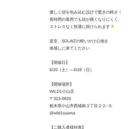
優しく頭を包み込む設計で驚きの軽さ！
長時間の着用でも頭が痛くなりにくく、
ストレスなく快適に掛けられます
是非、SOLAIZの軽いかけ心地を
体感しに来てください
【開催日】
6/20（土）～6/28（日）
【開催場所】
WILD1小山店
〒323-0820
栃木県小山市西城南３丁目２２−５
@wild1oyama
【ご購入者様特典】