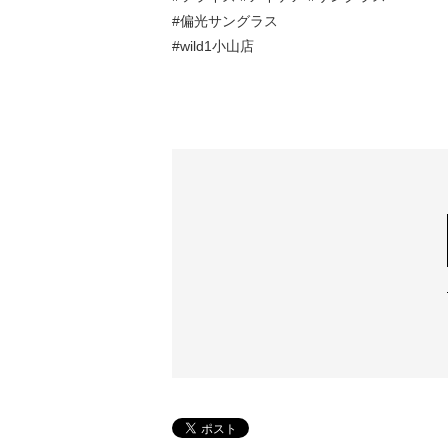
#偏光サングラス
#wild1小山店