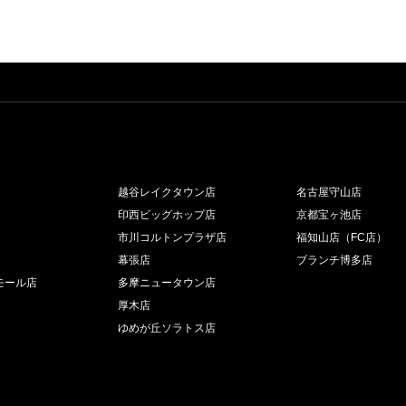
越谷レイクタウン店
名古屋守山店
印西ビッグホップ店
京都宝ヶ池店
市川コルトンプラザ店
福知山店（FC店）
幕張店
ブランチ博多店
モール店
多摩ニュータウン店
厚木店
ゆめが丘ソラトス店