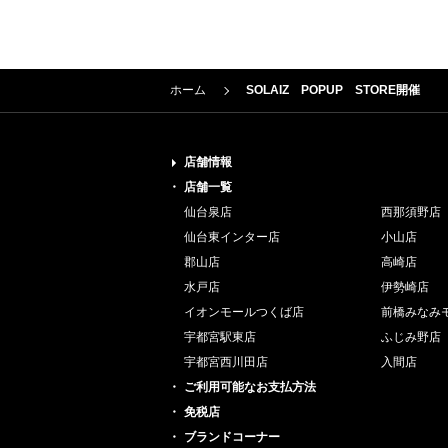
ホーム
SOLAIZ POPUP STORE開催
店舗情報
店舗一覧
仙台泉店
西那須野店
仙台東インター店
小山店
郡山店
高崎店
水戸店
伊勢崎店
イオンモールつくば店
前橋みなみ
宇都宮駅東店
ふじみ野店
宇都宮西川田店
入間店
ご利用可能なお支払方法
免税店
ブランドコーナー