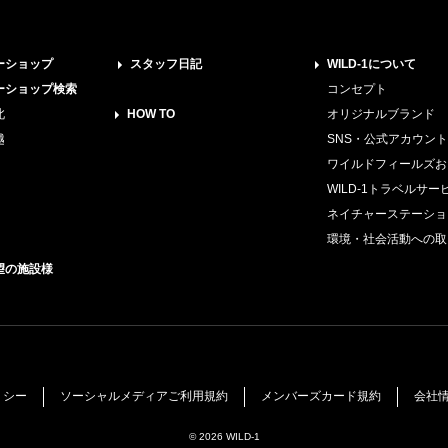
ーショップ
スタッフ日記
WILD-1について
ーショップ検索
コンセプト
北
HOW TO
オリジナルブランド
越
SNS・公式アカウント
ワイルドフィールズお
WILD-1トラベルサー
ネイチャーステーショ
環境・社会活動への取
望の施設様
リシー
ソーシャルメディアご利用規約
メンバーズカード規約
会社
© 2026 WILD-1