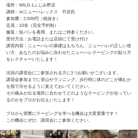
場所：WILD-1ふじみ野店
講師：㈱ニューハレックス 竹谷氏
参加費：2,500円（税抜き）
定員：10名（完全予約制）
服装：短パンを着用、またはご持参ください。
受付方法：お電話または店頭にて受け付け
講習内容：ニューハレの基礎はもちろん、ニューハレの正しい使
い方、あなたのお悩みに合わせたニューハレテーピングの貼り方
をレクチャーいたします！
次回の講習会にご参加される方に1つお願いがございます。
講習会参加までに登山やランニング、歩行時に体のどこが痛むか
を指で示せるように覚えておいてください。
その痛みが出る場所に合わせてどのようなテーピングが合ってい
るのかをプロがお伝えいたします！
プロから実際にテーピングを学べる機会は大変貴重です！
この機会にぜひ、講習会にご参加ください。