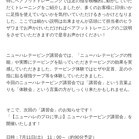
特にベアフットトレーニングでは足の指を積極的に動かしていた
だくトレーニングをご紹介しましたが、多くのお客様に日頃いか
に足指を使えていないかを気付いていただけるきっかけとなりま
した。ここでは細かい説明は出来ませんが店頭にて担当者のヒラ
ザワまでお声かけいただければベアフットトレーニングのご説明
をさせていただきますので是非お声かけください！
ニューハレテーピング講習会では、「ニューハレテーピングの性
能」や実際にテーピングを貼っていただきテーピングの効果を実
感していただきました。テーピング体験ではヒザや足首、足の小
指に貼る寝指テープ等を体験していただきました。
今回のニューハレテーピング講習会では「講習会」という言葉よ
りも「体験会」という言葉の方がしっくり来たかもしれません。
そこで、次回の「講習会」のお知らせです！
「【ニューハレのプロに学ぶ】ニューハレテーピング講習会」を
開催いたします！
日時：7月11日(土) 11：00～（約90分予定）