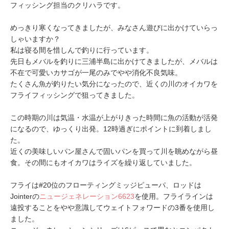
フィッシング担当のクリハラです。
めっきり寒くなってきましたが、みなさん遊びに出かけていらっ
しゃいますか？
私は寝る間を惜しんで釣りに行っています。
先日もメバルを釣りに三浦半島に出かけてきましたが、メバルは
不在で可愛いカサゴが一尾のみでやや消化不良気味。
たくさん魚が釣りたい気分になったので、近くの川のオイカワを
フライフィッシングで狙ってきました。
この時期の川は気温・水温が上がりきった時間に魚の活動が活発
になるので、ゆっくり出発。12時過ぎにポイントに到着しまし
た。
近くの美味しいパン屋さんで固いパンを買って川を眺めながら昼
食。その間にもオイカワはライズを繰り返していました。
フライは#20位のフローティングミッジピューパ、ロッドは
Jointerの
ニュージェネレーション6623
を使用。フライラインは
遠投することをやや意識してウェイトフォワードの3番を使用し
ました。