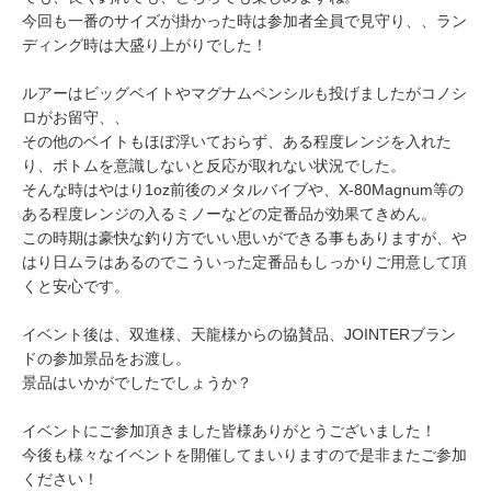
今回も一番のサイズが掛かった時は参加者全員で見守り、、ラン
ディング時は大盛り上がりでした！
ルアーはビッグベイトやマグナムペンシルも投げましたがコノシ
ロがお留守、、
その他のベイトもほぼ浮いておらず、ある程度レンジを入れた
り、ボトムを意識しないと反応が取れない状況でした。
そんな時はやはり1oz前後のメタルバイブや、X-80Magnum等の
ある程度レンジの入るミノーなどの定番品が効果てきめん。
この時期は豪快な釣り方でいい思いができる事もありますが、や
はり日ムラはあるのでこういった定番品もしっかりご用意して頂
くと安心です。
イベント後は、双進様、天龍様からの協賛品、JOINTERブラン
ドの参加景品をお渡し。
景品はいかがでしたでしょうか？
イベントにご参加頂きました皆様ありがとうございました！
今後も様々なイベントを開催してまいりますので是非またご参加
ください！