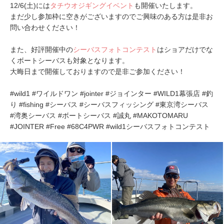
12/6(土)には
タチウオジギングイベント
も開催いたします。
まだ少し参加枠に空きがございますのでご興味のある方は是非お
問い合わせください！
また、好評開催中の
シーバスフォトコンテスト
はショアだけでな
くボートシーバスも対象となります。
大晦日まで開催しておりますので是非ご参加ください！
#wild1 #ワイルドワン #jointer #ジョインター #WILD1幕張店 #釣
り #fishing #シーバス #シーバスフィッシング #東京湾シーバス
#湾奥シーバス #ボートシーバス #誠丸 #MAKOTOMARU
#JOINTER #Free #68C4PWR #wild1シーバスフォトコンテスト