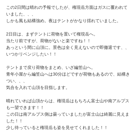
この2日間は晴れの予報でしたが、権現岳方面はガスに覆われて
いました、、、
しかも風も結構強め。夜はテントがかなり揺れていました。
2日目は、まずテントに荷物を置いて権現岳へ。
当たり前ですが、荷物がないと楽ですね！！
あっという間に山頂に。景色は全く見えないので即撤退です、、
いつかリベンジしたい！！
テントまで戻り荷物をまとめ、いざ編笠山へ。
青年小屋から編笠山へは30分ほどですが荷物もあるので、結構き
つい、、、
気合を入れて山頂を目指します。
晴れていれば山頂からは、権現岳はもちろん富士山や南アルプス
も一望できます！！
この日は南アルプス側は曇っていましたが富士山は綺麗に見えま
した！！
少し待っていると権現岳も姿を見せてくれました！！