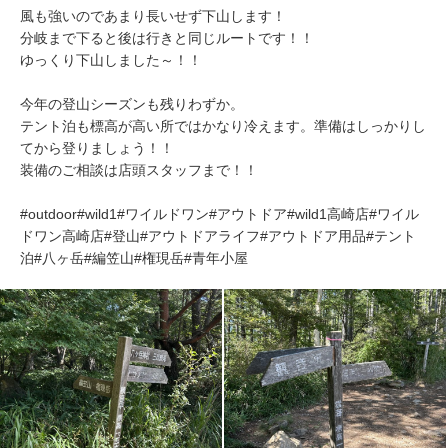
風も強いのであまり長いせず下山します！
分岐まで下ると後は行きと同じルートです！！
ゆっくり下山しました～！！
今年の登山シーズンも残りわずか。
テント泊も標高が高い所ではかなり冷えます。準備はしっかりし
てから登りましょう！！
装備のご相談は店頭スタッフまで！！
#outdoor#wild1#ワイルドワン#アウトドア#wild1高崎店#ワイル
ドワン高崎店#登山#アウトドアライフ#アウトドア用品#テント
泊#八ヶ岳#編笠山#権現岳#青年小屋