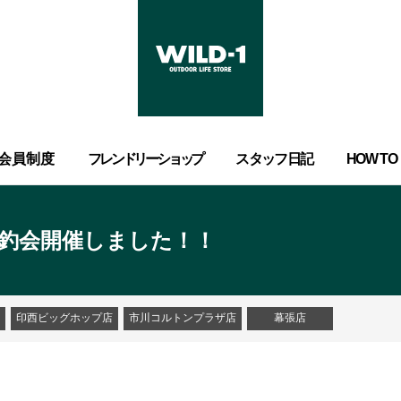
会員制度
フレンドリーショップ
スタッフ日記
HOW TO
釣会開催しました！！
印西ビッグホップ店
市川コルトンプラザ店
幕張店