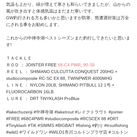
気温も上がり、緑が増えて寒さも和らいできましたが、山からの
風が吹き出すと体感気温はまだまだ寒いです。
GW釣行される方も多いかと思いますが防寒、熊遭遇対策は万全
にされる事をお勧めします。
これからの中禅寺湖ベストシーズンまた釣行してきたいと思いま
す!
ＴＡＣＫＬＥ
ＲＯＤ ： JOINTER FREE
68-C4 PWR
,
90-S5
ＲＥＥＬ ： SHIMANO CULCUTTA CONQUEST 200HG +
studiocomposite RC-SC EX 88, TWINPWER 4000MHG
ＬＩＮＥ ： NYLON 20LB, SHIMANO PITBULL 12 1号 +
FLUOROCARBON 16LB
ＬＵＲＥ ： DRT TiNYKLASH ProBlue
#lakechuzenji #中禅寺湖 #laketrout #レイクトラウト #jointer
#FREE #68C4PWR #studiocomposite #RCSCEX 88 #DRT
#Tinyklash #TiK #SIMMS #BIGBAIT #fishing #釣り #troutfishing
#wild1 #ワイルドワン #WILD1市川コルトンプラザ店 #コルトン