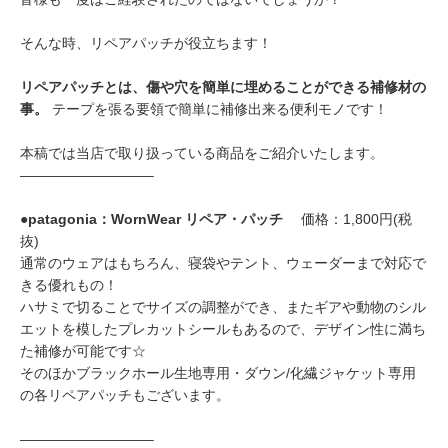
そんな時、リペアパッチが役立ちます！
リペアパッチとは、傷や穴を簡単に埋めることができる補修材の
事。
テープを張る要領で簡単に補修出来る便利モノです！
本稿では当店で取り扱っている商品をご紹介いたします。
—————————–
●
patagonia：WornWear リペア・パッチ
価格：1,800円(税
抜)
通常のウェアはもちろん、寝袋やテント、ウェーダーまで対応で
きる優れもの！
ハサミで切ることでサイズの調整ができ、またギアや動物のシル
エットを模したプレカットシールもあるので、デザイン性に満ち
た補修が可能です☆
そのほかブラックホール生地専用・ダウン/化繊ジャケット専用
の各リペアパッチもございます。
—————————–