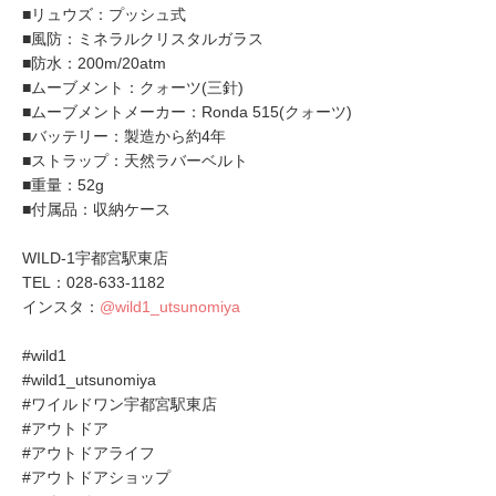
■リュウズ：プッシュ式
■風防：ミネラルクリスタルガラス
■防水：200m/20atm
■ムーブメント：クォーツ(三針)
■ムーブメントメーカー：Ronda 515(クォーツ)
■バッテリー：製造から約4年
■ストラップ：天然ラバーベルト
■重量：52g
■付属品：収納ケース
WILD-1宇都宮駅東店
TEL：028-633-1182
インスタ：
@wild1_utsunomiya
#wild1
#wild1_utsunomiya
#ワイルドワン宇都宮駅東店
#アウトドア
#アウトドアライフ
#アウトドアショップ