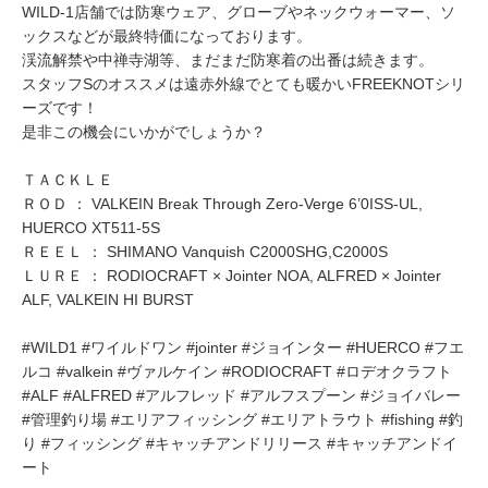
WILD-1店舗では防寒ウェア、グローブやネックウォーマー、ソ
ックスなどが最終特価になっております。
渓流解禁や中禅寺湖等、まだまだ防寒着の出番は続きます。
スタッフSのオススメは遠赤外線でとても暖かいFREEKNOTシリ
ーズです！
是非この機会にいかがでしょうか？
ＴＡＣＫＬＥ
ＲＯＤ ： VALKEIN Break Through Zero-Verge 6’0ISS-UL,
HUERCO XT511-5S
ＲＥＥＬ ： SHIMANO Vanquish C2000SHG,C2000S
ＬＵＲＥ ： RODIOCRAFT × Jointer NOA, ALFRED × Jointer
ALF, VALKEIN HI BURST
#WILD1 #ワイルドワン #jointer #ジョインター #HUERCO #フエ
ルコ #valkein #ヴァルケイン #RODIOCRAFT #ロデオクラフト
#ALF #ALFRED #アルフレッド #アルフスプーン #ジョイバレー
#管理釣り場 #エリアフィッシング #エリアトラウト #fishing #釣
り #フィッシング #キャッチアンドリリース #キャッチアンドイ
ート