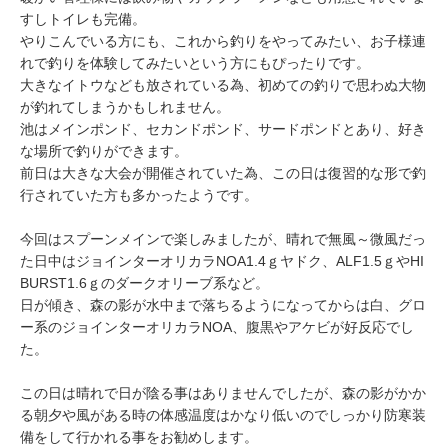
すしトイレも完備。
やりこんでいる方にも、これから釣りをやってみたい、お子様連
れで釣りを体験してみたいという方にもぴったりです。
大きなイトウなども放されている為、初めての釣りで思わぬ大物
が釣れてしまうかもしれません。
池はメインポンド、セカンドポンド、サードポンドとあり、好き
な場所で釣りができます。
前日は大きな大会が開催されていた為、この日は復習的な形で釣
行されていた方も多かったようです。
今回はスプーンメインで楽しみましたが、晴れで無風～微風だっ
た日中はジョインターオリカラNOA1.4ｇヤドク、ALF1.5ｇやHI
BURST1.6ｇのダークオリーブ系など。
日が傾き、森の影が水中まで落ちるようになってからは白、グロ
ー系のジョインターオリカラNOA、腹黒やアケビが好反応でし
た。
この日は晴れで日が陰る事はありませんでしたが、森の影がかか
る朝夕や風がある時の体感温度はかなり低いのでしっかり防寒装
備をして行かれる事をお勧めします。