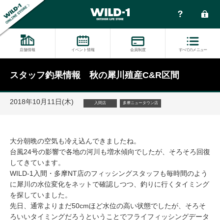
店舗情報
イベント情報
会員制度
すべてのメニュー
スタッフ釣果情報 秋の犀川殖産C&R区間
2018年10月11日(木)
入間店
多摩ニュータウン店
大分朝晩の空気も冷え込んできましたね。
台風24号の影響で各地の河川も増水傾向でしたが、そろそろ回復
してきています。
WILD-1入間・多摩NT店のフィッシングスタッフも毎時間のよう
に犀川の水位変化をネットで確認しつつ、釣りに行くタイミング
を探していました。
先日、通常よりまだ50cmほど水位の高い状態でしたが、そろそ
ろいいタイミングだろうということでフライフィッシングデータ