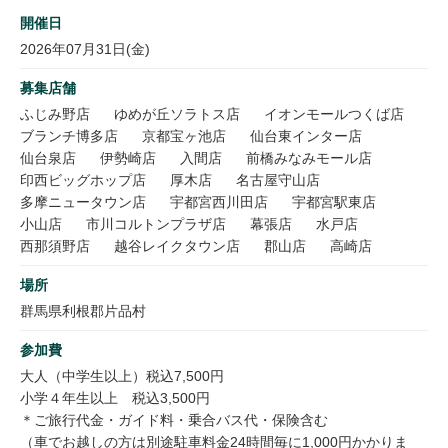
開催日
2026年07月31日(金)
募集店舗
ふじみ野店
ゆめが丘ソラトス店
イオンモールつくば店
ブランチ博多店
京都宝ヶ池店
仙台東インター店
仙台泉店
伊勢崎店
入間店
前橋みなみモール店
印西ビッグホップ店
厚木店
名古屋守山店
多摩ニュータウン店
宇都宮西川田店
宇都宮駅東店
小山店
市川コルトンプラザ店
幕張店
水戸店
西那須野店
越谷レイクタウン店
郡山店
高崎店
場所
群馬県利根郡片品村
参加費
大人（中学生以上）税込7,500円
小学４年生以上 税込3,500円
＊ご旅行代金・ガイド料・乗合バス代・保険含む
（車でお越しの方は別途駐車料金24時間毎に1,000円かかりま