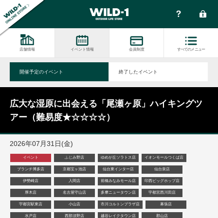
店舗情報
イベント情報
会員制度
すべてのメニュー
開催予定のイベント
終了したイベント
広大な湿原に出会える「尾瀬ヶ原」ハイキングツ
アー（難易度★☆☆☆☆）
2026年07月31日(金)
イベント
ふじみ野店
ゆめが丘ソラトス店
イオンモールつくば店
ブランチ博多店
京都宝ヶ池店
仙台東インター店
仙台泉店
伊勢崎店
入間店
前橋みなみモール店
印西ビッグホップ店
厚木店
名古屋守山店
多摩ニュータウン店
宇都宮西川田店
宇都宮駅東店
小山店
市川コルトンプラザ店
幕張店
水戸店
西那須野店
越谷レイクタウン店
郡山店