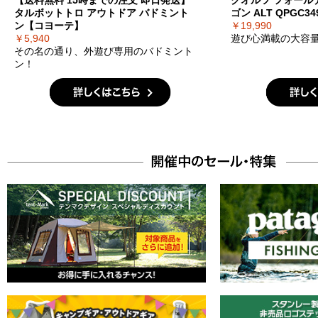
【送料無料 15時までの注文 即日発送】
クオルツ フォール
タルボットトロ アウトドア バドミント
ゴン ALT QPGC349
ン【コヨーテ】
￥19,990
￥5,940
遊び心満載の大容
その名の通り、外遊び専用のバドミント
ン！