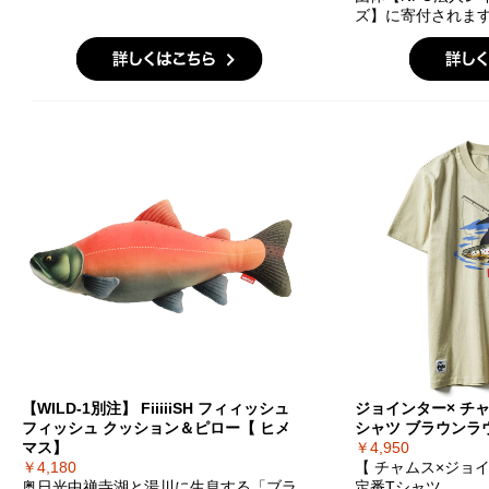
ズ】に寄付されま
【WILD-1別注】 FiiiiiSH フィィッシュ
ジョインター× チャ
フィッシュ クッション＆ピロー【 ヒメ
シャツ ブラウンラ
マス】
￥4,950
￥4,180
【 チャムス×ジョ
奥日光中禅寺湖と湯川に生息する「ブラ
定番Tシャツ