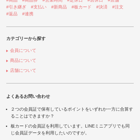
#商品
#商品券
#営業時間
#定休日
#店休日
#店舗
#引き継ぎ
#支払い
#新商品
#板カード
#決済
#注文
#返品
#連携
カテゴリーから探す
会員について
商品について
店舗について
よくあるお問い合わせ
２つの会員証で保有しているポイントをいずれか一方に合算す
ることはできますか？
板カードの会員証を利用しています。LINEミニアプリでも同
じ会員証データを利用したいのですが。