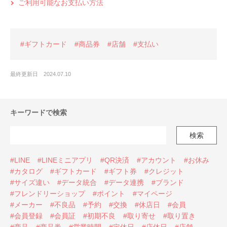
ご利用可能なお支払い方法
#ギフトカード
#商品券
#店舗
#支払い
最終更新日 2024.07.10
キーワードで検索
検索
#LINE
#LINEミニアプリ
#QR決済
#アカウント
#お休み
#カタログ
#ギフトカード
#ギフト券
#クレジット
#サイズ違い
#データ統合
#データ連携
#ブランド
#フレンドリーショップ
#ポイント
#マイページ
#メーカー
#不良品
#予約
#交換
#休店日
#会員
#会員登録
#会員証
#初期不良
#取り寄せ
#取り置き